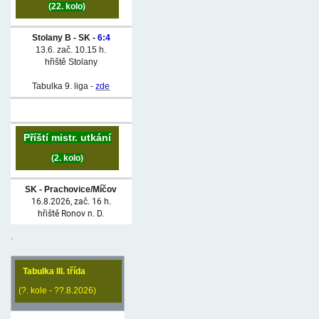
(22. kolo)
Stolany B - SK -
6:4
13.6. zač. 10.15 h.
hřiště Stolany
Tabulka 9. liga -
zde
Příští mistr. utkání
(2. kolo)
SK - Prachovice/Míčov
16.8.2026, zač. 16 h.
hřiště Ronov n. D.
.
Tabulka III. třída
(?. kole - ??.8.2026)