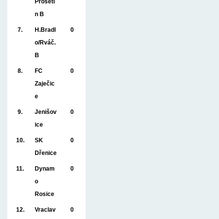
Prosetí
n B
7.
H.Bradl
0
o/Rváč.
B
8.
FC
0
Zaječic
e
9.
Jenišov
0
ice
10.
SK
0
Dřenice
11.
Dynam
0
o
Rosice
12.
Vraclav
0