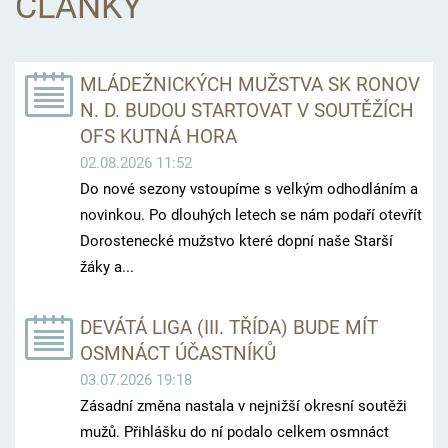
ČLÁNKY
MLÁDEŽNICKÝCH MUŽSTVA SK RONOV
N. D. BUDOU STARTOVAT V SOUTĚŽÍCH
OFS KUTNÁ HORA
02.08.2026 11:52
Do nové sezony vstoupíme s velkým odhodláním a
novinkou. Po dlouhých letech se nám podaří otevřít
Dorostenecké mužstvo které dopní naše Starší
žáky a...
DEVÁTÁ LIGA (III. TŘÍDA) BUDE MÍT
OSMNÁCT ÚČASTNÍKŮ
03.07.2026 19:18
Zásadní změna nastala v nejnižší okresní soutěži
mužů. Přihlášku do ní podalo celkem osmnáct