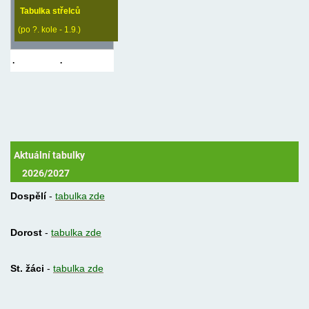
Tabulka střelců
(po ?. kole - 1.9.)
.
.
Aktuální tabulky
2026/2027
Dospělí
-
tabulka
zde
Dorost
-
tabulka zde
St. žáci
-
tabulka zde