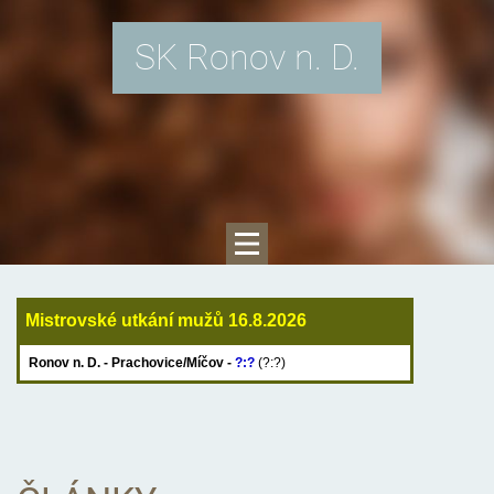
SK Ronov n. D.
Mistrovské utkání mužů 16.8.2026
Ronov n. D. - Prachovice/Míčov -
?:?
(?:?)