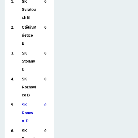
1.
SK
0
Svratou
ch B
2.
Ctětín/M
0
iřetice
B
3.
SK
0
Stolany
B
4.
SK
0
Rozhovi
ce B
5.
SK
0
Ronov
n. D.
6.
SK
0