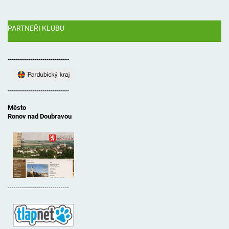
PARTNEŘI KLUBU
------------------------------
------------------------------
Město
Ronov nad Doubravou
------------------------------