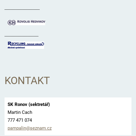
-----------------------------
----------------------------
KONTAKT
SK Ronov (sektretář)
Martin Cach
777 471 074
pampalin
@seznam.
cz