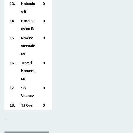
13.
Načešic
0
e B
14.
Chroust
0
ovice B
15.
Pracho
0
vice/Míč
ov
16.
Trhová
0
Kameni
ce
17.
SK
0
Vítanov
18.
TJ Orel
0
.